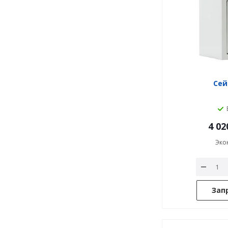
Сей
4 02
Эко
Зап