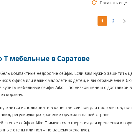
Показать еще
1
2
o T мебельные в Саратове
ель компактные недорогие сейфы. Если вам нужно защитить цен
ников офиса или ваших малолетних детей, и вы ограничены в бю
 купить мебельные сейфы Aiko T по низкой цене и с доставкой в
ез корзину.
опускается использовать в качестве сейфов для пистолетов, по
авил, регулирующих хранение оружия в нашей стране.
ей стенке сейфов Aiko T имеются отверстия для крепления к гор
онные стены или пол – по вашему желанию).