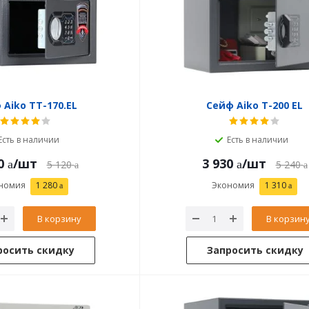
 Aiko ТТ-170.EL
Сейф Aiko T-200 EL
Есть в наличии
Есть в наличии
0
/шт
3 930
/шт
5 120
5 240
номия
1 280
Экономия
1 310
В корзину
В корзин
росить скидку
Запросить скидку