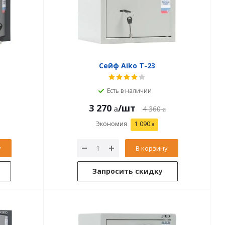
Сейф Aiko T-23
Есть в наличии
3 270
/шт
4 360
Экономия
1 090
у
В корзину
Запросить скидку