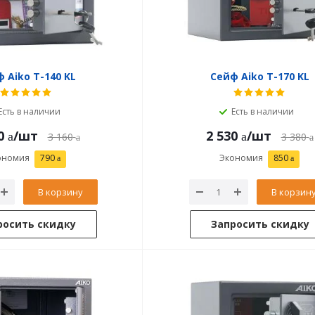
 Aiko T-140 KL
Сейф Aiko T-170 KL
Есть в наличии
Есть в наличии
0
/шт
2 530
/шт
3 160
3 380
ономия
790
Экономия
850
В корзину
В корзин
росить скидку
Запросить скидку