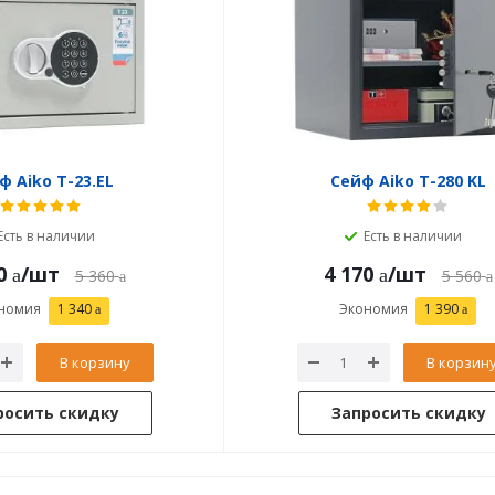
ф Aiko T-23.EL
Сейф Aiko T-280 KL
Есть в наличии
Есть в наличии
0
/шт
4 170
/шт
5 360
5 560
номия
1 340
Экономия
1 390
В корзину
В корзин
росить скидку
Запросить скидку