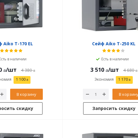
 Aiko T-170 EL
Сейф Aiko T-250 KL
Есть в наличии
Есть в наличии
0
/шт
3 510
/шт
4 380
4 680
номия
1 100
Экономия
1 170
В корзину
В корзин
росить скидку
Запросить скидку