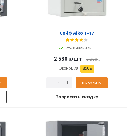
Сейф Aiko T-17
Есть в наличии
2 530
/шт
3 380
Экономия
850
у
В корзину
Запросить скидку