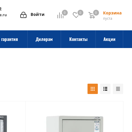
2
Корзина
0
0
0
0
Войти
e.ru
пуста
 гарантия
Дилерам
Контакты
Акции