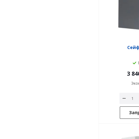
Сейф
3 84
Эко
Зап