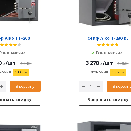
ф Aiko ТТ-200
Сейф Aiko T-230 KL
Есть в наличии
Есть в наличии
0
/шт
3 270
/шт
4 240
4 360
номия
1 060
Экономия
1 090
В корзину
В корзин
росить скидку
Запросить скидку