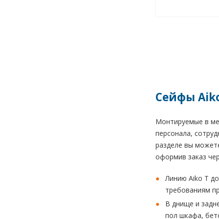
Сейфы Aik
Монтируемые в меб
персонала, сотруд
разделе вы можете
оформив заказ чер
Линию Aiko T д
требованиям пр
В днище и задн
пол шкафа, бет