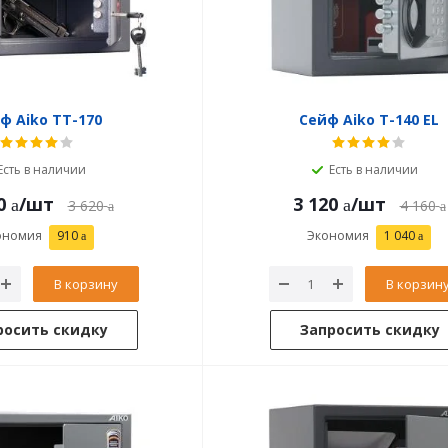
ф Aiko ТТ-170
Сейф Aiko T-140 EL
Есть в наличии
Есть в наличии
0
/шт
3 120
/шт
3 620
4 160
ономия
910
Экономия
1 040
В корзину
В корзин
росить скидку
Запросить скидку