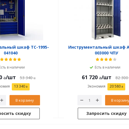
альный шкаф TC-1995-
Инструментальный шкаф A
041040
003000 ЧПУ
Есть в наличии
Есть в наличии
0
/шт
61 720
/шт
53 340
82 300
номия
13 340
Экономия
20 580
В корзину
В корзин
росить скидку
Запросить скидку