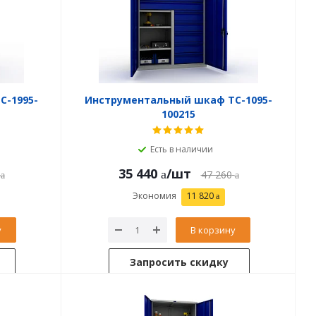
C-1995-
Инструментальный шкаф TC-1095-
100215
Есть в наличии
35 440
/шт
47 260
Экономия
11 820
у
В корзину
Запросить скидку