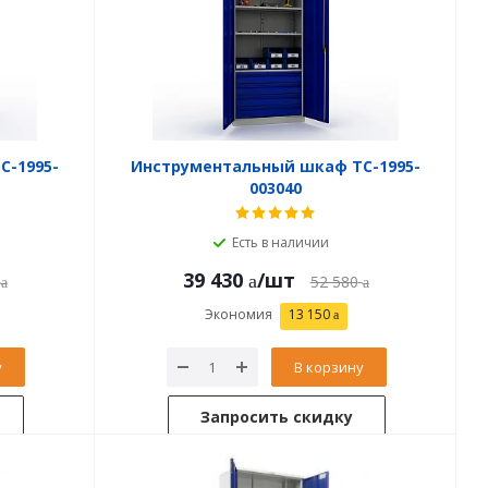
C-1995-
Инструментальный шкаф TC-1995-
003040
Есть в наличии
39 430
/шт
52 580
Экономия
13 150
у
В корзину
Запросить скидку