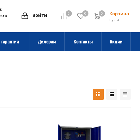
2
Корзина
0
0
0
0
Войти
e.ru
пуста
 гарантия
Дилерам
Контакты
Акции