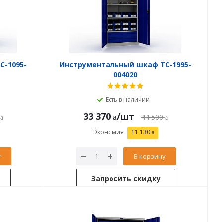
C-1095-
Инструментальный шкаф TC-1995-
004020
Есть в наличии
33 370
/шт
44 500
Экономия
11 130
у
В корзину
Запросить скидку