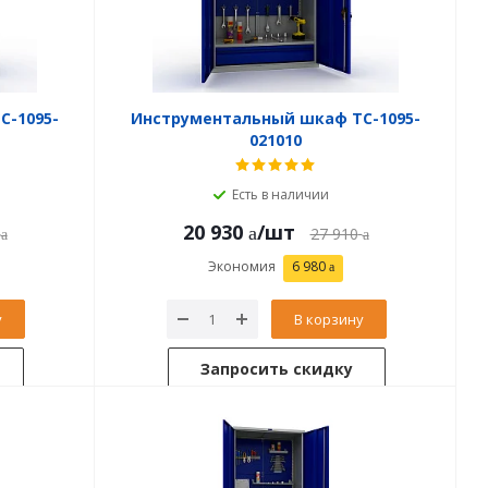
C-1095-
Инструментальный шкаф TC-1095-
021010
Есть в наличии
20 930
/шт
27 910
Экономия
6 980
у
В корзину
Запросить скидку