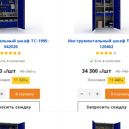
альный шкаф TC-1995-
Инструментальный шкаф T
042020
120402
Есть в наличии
Есть в наличии
0
/шт
34 300
/шт
45 260
45 740
номия
11 320
Экономия
11 440
В корзину
В корзин
росить скидку
Запросить скидку