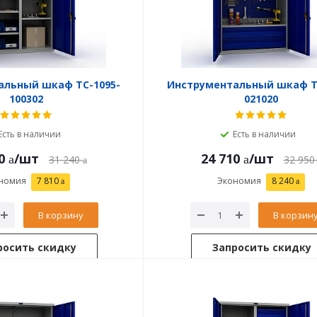
альный шкаф TC-1095-
Инструментальный шкаф T
100302
021020
Есть в наличии
Есть в наличии
0
/шт
24 710
/шт
31 240
32 950
номия
7 810
Экономия
8 240
В корзину
В корзин
росить скидку
Запросить скидку