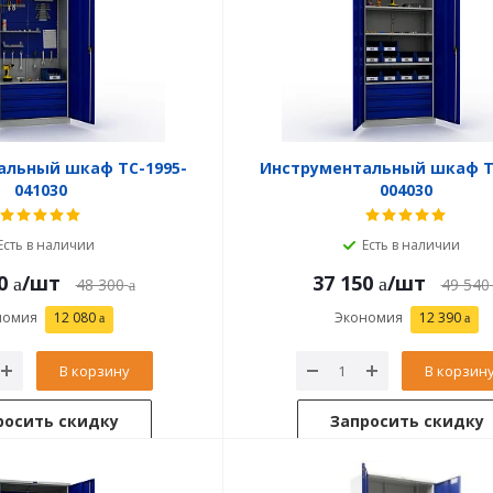
альный шкаф TC-1995-
Инструментальный шкаф T
041030
004030
Есть в наличии
Есть в наличии
0
/шт
37 150
/шт
48 300
49 540
номия
12 080
Экономия
12 390
В корзину
В корзин
росить скидку
Запросить скидку