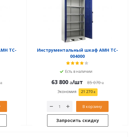
MH TC-
Инструментальный шкаф AMH TC-
004000
Есть в наличии
63 800
/шт
85 070
Экономия
21 270
у
В корзину
Запросить скидку