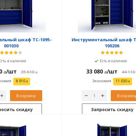
альный шкаф TC-1095-
Инструментальный шкаф T
001030
100206
Есть в наличии
Есть в наличии
0
/шт
33 080
/шт
35 610
44 110
номия
8 910
Экономия
11 030
В корзину
В корзин
росить скидку
Запросить скидку