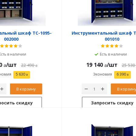
альный шкаф TC-1095-
Инструментальный шкаф T
002000
001010
Есть в наличии
Есть в наличии
0
/шт
19 140
/шт
22 490
25 530
номия
5 630
Экономия
6 390
В корзину
В корзин
росить скидку
Запросить скидку