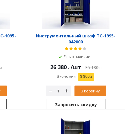
C-1095-
Инструментальный шкаф TC-1995-
042000
Есть в наличии
26 380
/шт
35 180
Экономия
8 800
у
В корзину
Запросить скидку