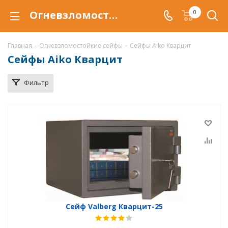
Огневзломостойкий сейф Aiko Кварцит купить в Саратове, сейфы Aiko Кварцит с защитой от взлома и от огня по низкой цене c доставкой
0
Главная
-
Огневзломостойкие сейфы
-
Сейфы Aiko Кварцит
Сейфы Aiko Кварцит
Фильтр
Сейф Valberg Кварцит-25