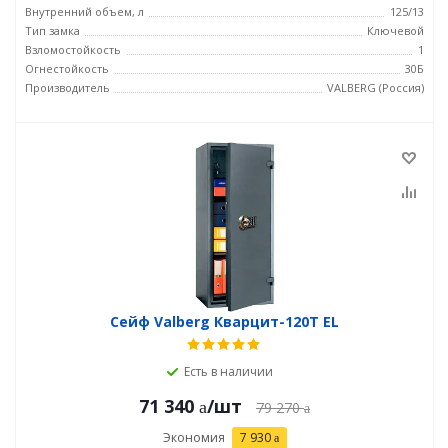
Внутренний объем, л
125/13
Тип замка
Ключевой
Взломостойкость
1
Огнестойкость
30Б
Производитель
VALBERG (Россия)
Сейф Valberg Кварцит-120Т EL
Есть в наличии
71 340
/шт
79 270
Экономия
7 930