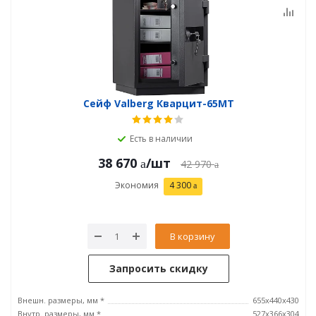
Сейф Valberg Кварцит-65MТ
Есть в наличии
38 670
/шт
42 970
Экономия
4 300
В корзину
Запросить скидку
Внешн. размеры, мм *
655х440х430
Внутр. размеры, мм *
527х366х304