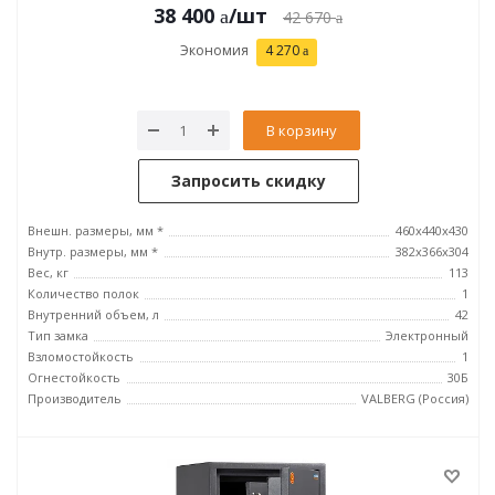
38 400
/шт
42 670
Экономия
4 270
В корзину
Запросить скидку
Внешн. размеры, мм *
460x440x430
Внутр. размеры, мм *
382x366x304
Вес, кг
113
Количество полок
1
Внутренний объем, л
42
Тип замка
Электронный
Взломостойкость
1
Огнестойкость
30Б
Производитель
VALBERG (Россия)