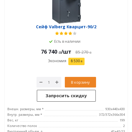
Сейф Valberg Кварцит-90/2
Есть в наличии
76 740
/шт
85 270
Экономия
8 530
В корзину
Запросить скидку
Внешн. размеры, мм *
930х440х430
Внутр. размеры, мм *
372/372х366х304
Вес, кг
199
Количество полок
2
Внутренний объем, л
41+41/13