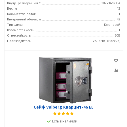
Внутр. размеры, мм *
382х366х304
Вес, кг
113
Количество полок
1
Внутренний объем, л
42
Тип замка
Ключевой
Взломостойкость
1
Огнестойкость
30Б
Производитель
VALBERG (Россия)
Сейф Valberg Кварцит-46 EL
Есть в наличии