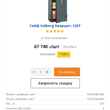
Сейф Valberg Кварцит-120Т
Есть в наличии
67 740
/шт
75 270
Экономия
7 530
В корзину
Запросить скидку
Внешн. размеры, мм *
1230х440х430
Внутр. размеры, мм *
1122х366х304
Вес, кг
247
Количество полок
2