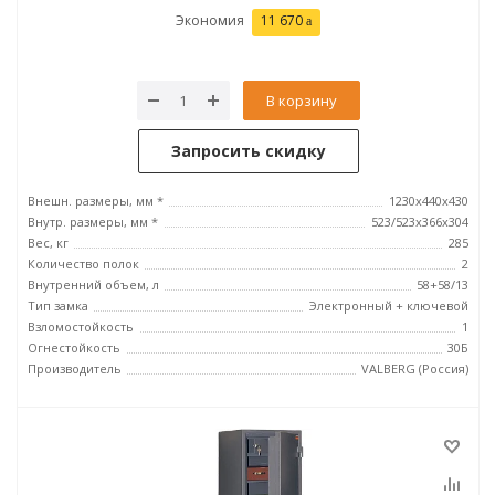
Экономия
11 670
В корзину
Запросить скидку
Внешн. размеры, мм *
1230x440x430
Внутр. размеры, мм *
523/523x366x304
Вес, кг
285
Количество полок
2
Внутренний объем, л
58+58/13
Тип замка
Электронный + ключевой
Взломостойкость
1
Огнестойкость
30Б
Производитель
VALBERG (Россия)