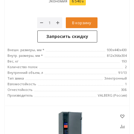
Экономия
6 540
В корзину
Запросить скидку
Внешн. размеры, мм *
930x440x430
Внутр. размеры, мм *
812x366x304
Вес, кг
193
Количество полок
2
Внутренний объем, л
91/13
Тип замка
Электронный
Взломостойкость
1
Огнестойкость
30Б
Производитель
VALBERG (Россия)