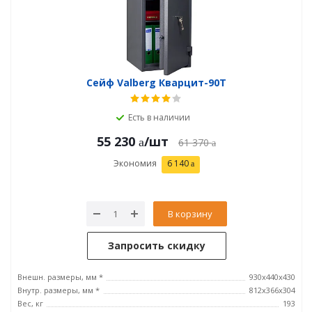
Сейф Valberg Кварцит-90Т
Есть в наличии
55 230
/шт
61 370
Экономия
6 140
В корзину
Запросить скидку
Внешн. размеры, мм *
930х440х430
Внутр. размеры, мм *
812х366х304
Вес, кг
193