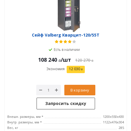
Сейф Valberg Кварцит-120/55T
Есть в наличии
108 240
/шт
120 270
Экономия
12 030
В корзину
Запросить скидку
Внешн. размеры, мм *
1200x550x430
Внутр. размеры, мм *
1122x476x304
Вес, кг
285