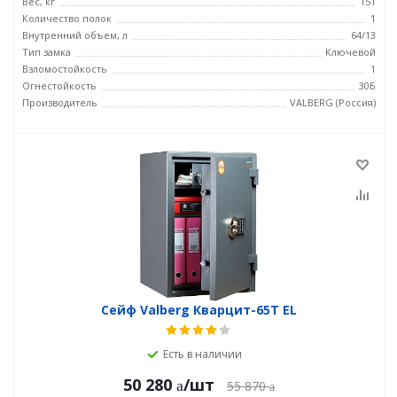
Вес, кг
151
Количество полок
1
Внутренний объем, л
64/13
Тип замка
Ключевой
Взломостойкость
1
Огнестойкость
30Б
Производитель
VALBERG (Россия)
Сейф Valberg Кварцит-65Т EL
Есть в наличии
50 280
/шт
55 870