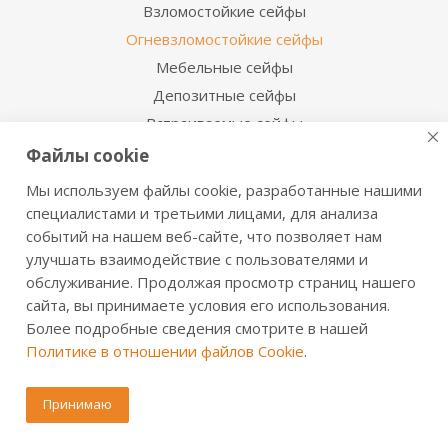
Взломостойкие сейфы
Огневзломостойкие сейфы
Мебельные сейфы
Депозитные сейфы
Встраиваемые сейфы
Сейфы с отделкой деревом
Файлы cookie
Металлические шкафы
Мы используем файлы cookie, разработанные нашими
Производственная мебель
специалистами и третьими лицами, для анализа
Металлические двери
событий на нашем веб-сайте, что позволяет нам
улучшать взаимодействие с пользователями и
обслуживание. Продолжая просмотр страниц нашего
Информация для покупателя
сайта, вы принимаете условия его использования.
Сервисная служба
Более подробные сведения смотрите в нашей
Сертификаты и инструкции
Политике в отношении файлов Cookie
.
Доставка и оплата
Обмен и возврат
Принимаю
Дилерам