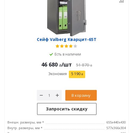
Сейф Valberg Кварцит-65Т
Есть в наличии
46 680
/шт
51 870
Экономия
5 190
В корзину
Запросить скидку
Внешн. размеры, мм *
655х440х430
Внутр. размеры, мм *
577х366х304