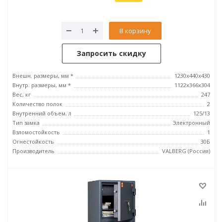
В корзину
Запросить скидку
Внешн. размеры, мм *
1230x440x430
Внутр. размеры, мм *
1122х366х304
Вес, кг
247
Количество полок
2
Внутренний объем, л
125/13
Тип замка
Электронный
Взломостойкость
1
Огнестойкость
30Б
Производитель
VALBERG (Россия)