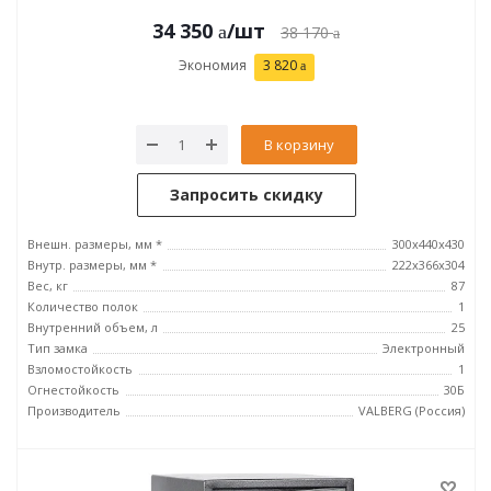
34 350
/шт
38 170
Экономия
3 820
В корзину
Запросить скидку
Внешн. размеры, мм *
300x440x430
Внутр. размеры, мм *
222x366x304
Вес, кг
87
Количество полок
1
Внутренний объем, л
25
Тип замка
Электронный
Взломостойкость
1
Огнестойкость
30Б
Производитель
VALBERG (Россия)