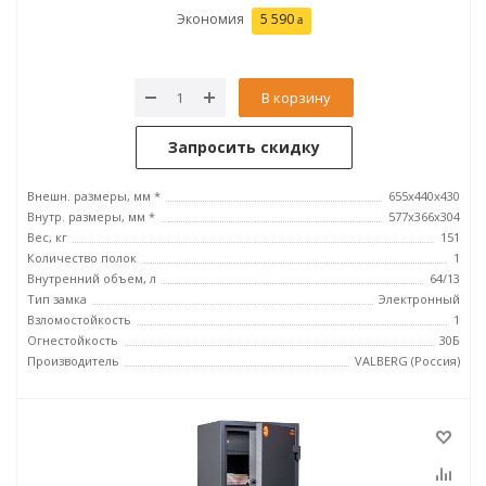
Экономия
5 590
В корзину
Запросить скидку
Внешн. размеры, мм *
655x440x430
Внутр. размеры, мм *
577x366x304
Вес, кг
151
Количество полок
1
Внутренний объем, л
64/13
Тип замка
Электронный
Взломостойкость
1
Огнестойкость
30Б
Производитель
VALBERG (Россия)