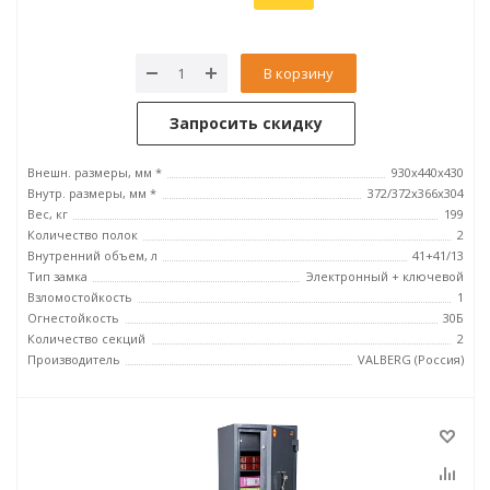
В корзину
Запросить скидку
Внешн. размеры, мм *
930x440x430
Внутр. размеры, мм *
372/372x366x304
Вес, кг
199
Количество полок
2
Внутренний объем, л
41+41/13
Тип замка
Электронный + ключевой
Взломостойкость
1
Огнестойкость
30Б
Количество секций
2
Производитель
VALBERG (Россия)