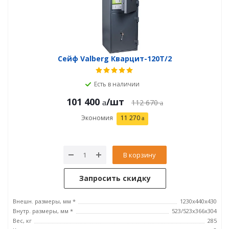
Сейф Valberg Кварцит-120Т/2
Есть в наличии
101 400
/шт
112 670
Экономия
11 270
В корзину
Запросить скидку
Внешн. размеры, мм *
1230х440х430
Внутр. размеры, мм *
523/523x366x304
Вес, кг
285