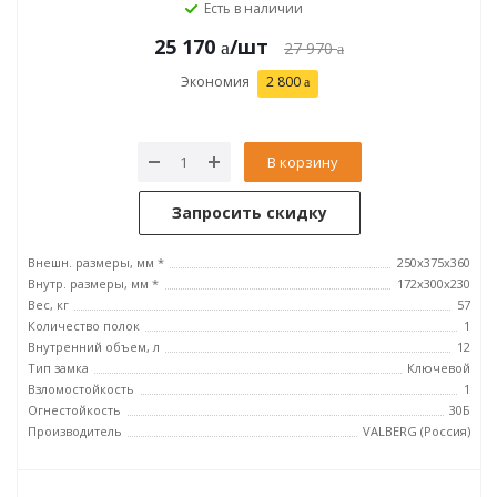
Есть в наличии
25 170
/шт
27 970
Экономия
2 800
В корзину
Запросить скидку
Внешн. размеры, мм *
250x375x360
Внутр. размеры, мм *
172x300x230
Вес, кг
57
Количество полок
1
Внутренний объем, л
12
Тип замка
Ключевой
Взломостойкость
1
Огнестойкость
30Б
Производитель
VALBERG (Россия)