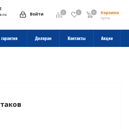
2
Корзина
0
0
0
0
Войти
e.ru
пуста
 гарантия
Дилерам
Контакты
Акции
стаков