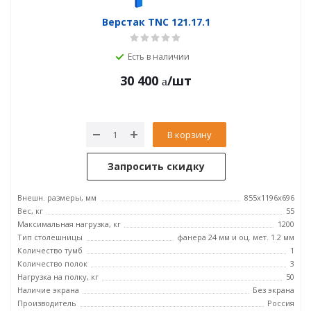
Верстак TNC 121.17.1
Есть в наличии
30 400
/шт
В корзину
Запросить скидку
Внешн. размеры, мм
855x1196x696
Вес, кг
55
Максимальная нагрузка, кг
1200
Тип столешницы
фанера 24 мм и оц. мет. 1.2 мм
Количество тумб
1
Количество полок
3
Нагрузка на полку, кг
50
Наличие экрана
Без экрана
Производитель
Россия