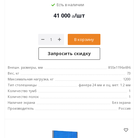
Есть в наличии
41 000
/шт
В корзину
Запросить скидку
Внешн. размеры, мм
855x1196x696
Вес, кг
73
Максимальная нагрузка, кг
1200
Тип столешницы
фанера 24 мм и оц. мет. 1.2 мм
Количество тумб
1
Количество полок
1
Наличие экрана
Без экрана
Производитель
Россия