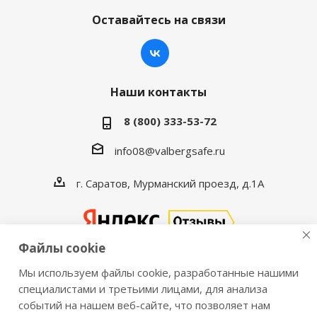
Оставайтесь на связи
Наши контакты
8 (800) 333-53-72
info08@valbergsafe.ru
г. Саратов, Мурманский проезд, д.1А
Файлы cookie
Мы используем файлы cookie, разработанные нашими
2016-2026 © VALBERGSAFE.RU — Интернет-магазин
специалистами и третьими лицами, для анализа
событий на нашем веб-сайте, что позволяет нам
сейфов Valberg и металлической мебели Практик.