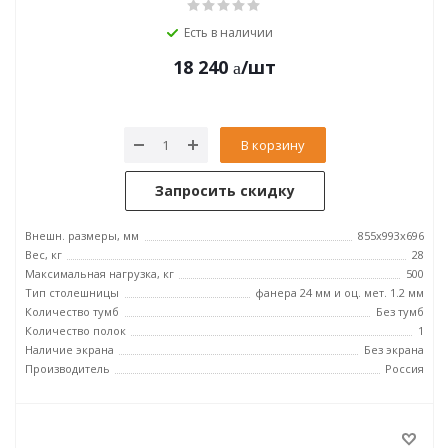
Есть в наличии
18 240
/шт
В корзину
Запросить скидку
Внешн. размеры, мм
855x993x696
Вес, кг
28
Максимальная нагрузка, кг
500
Тип столешницы
фанера 24 мм и оц. мет. 1.2 мм
Количество тумб
Без тумб
Количество полок
1
Наличие экрана
Без экрана
Производитель
Россия