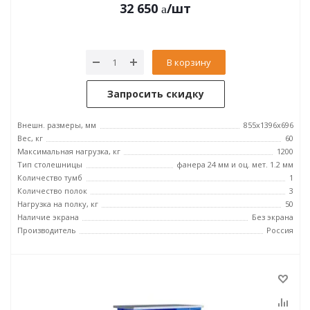
32 650
/шт
В корзину
Запросить скидку
Внешн. размеры, мм
855x1396x696
Вес, кг
60
Максимальная нагрузка, кг
1200
Тип столешницы
фанера 24 мм и оц. мет. 1.2 мм
Количество тумб
1
Количество полок
3
Нагрузка на полку, кг
50
Наличие экрана
Без экрана
Производитель
Россия