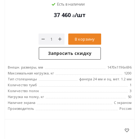
Есть в наличии
37 460
/шт
В корзину
Запросить скидку
Внешн. размеры, мм
1470x1196x696
Максимальная нагрузка, кг
1200
Тип столешницы
фанера 24 мм и оц. мет. 1.2 мм
Количество тумб
1
Количество полок
3
Нагрузка на полку, кг
50
Наличие экрана
С экраном
Производитель
Россия