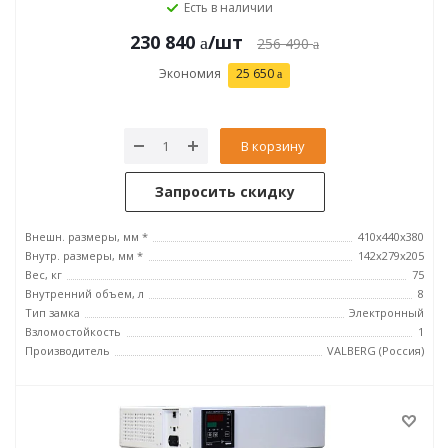
Есть в наличии
230 840
/шт
256 490
Экономия
25 650
В корзину
Запросить скидку
Внешн. размеры, мм *
410x440x380
Внутр. размеры, мм *
142x279x205
Вес, кг
75
Внутренний объем, л
8
Тип замка
Электронный
Взломостойкость
1
Производитель
VALBERG (Россия)