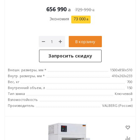
656 990
729 990
Экономия
73 000
В корзину
Запросить скидку
Внешн. размеры, мм *
1500x850x510
Внутр. размеры, мм *
410x263x233
Вес, кг
700
Внутренний объем, л
150
Тип замка
Ключевой
Взломостойкость
3
Производитель
VALBERG (Россия)