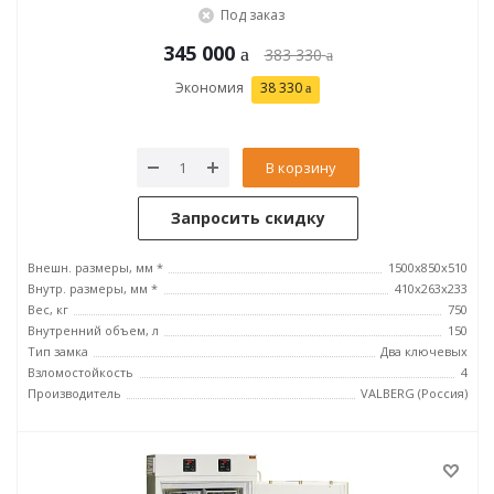
Под заказ
345 000
383 330
Экономия
38 330
В корзину
Запросить скидку
Внешн. размеры, мм *
1500x850x510
Внутр. размеры, мм *
410x263x233
Вес, кг
750
Внутренний объем, л
150
Тип замка
Два ключевых
Взломостойкость
4
Производитель
VALBERG (Россия)