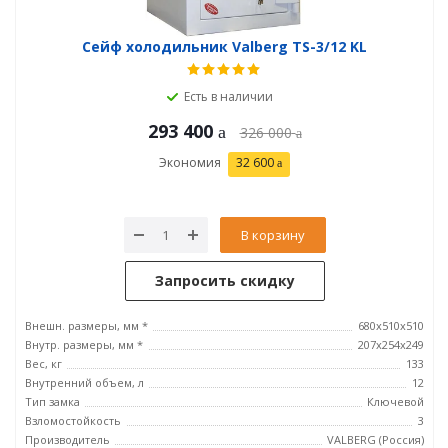
Сейф холодильник Valberg TS-3/12 KL
Есть в наличии
293 400
326 000
Экономия
32 600
В корзину
Запросить скидку
Внешн. размеры, мм *
680x510x510
Внутр. размеры, мм *
207x254x249
Вес, кг
133
Внутренний объем, л
12
Тип замка
Ключевой
Взломостойкость
3
Производитель
VALBERG (Россия)