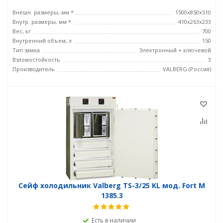
Внешн. размеры, мм *
1500x850x510
Внутр. размеры, мм *
410x263x233
Вес, кг
700
Внутренний объем, л
150
Тип замка
Электронный + ключевой
Взломостойкость
3
Производитель
VALBERG (Россия)
Сейф холодильник Valberg TS-3/25 KL мод. Fort М
1385.3
Есть в наличии