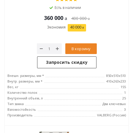
Есть в наличии
360 000
400 000
Экономия
40 000
В корзину
Запросить скидку
Внешн. размеры, мм *
850x510x510
Внутр. размеры, мм *
410x263x233
Вес, кг
155
Количество полок
1
Внутренний объем, л
25
Тип замка
Два ключевых
Взломостойкость
3
Производитель
VALBERG (Россия)