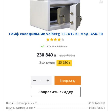
Сейф холодильник Valberg TS-3/12 KL мод. ASK-30
Есть в наличии
230 840
256 490
Экономия
25 650
В корзину
Запросить скидку
Внешн. размеры, мм *
410x440x380
Внутр. размеры, мм *
142x279x205