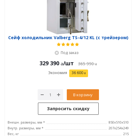
Сейф холодильник Valberg TS-4/12 KL (с трейзером)
Под заказ
329 390
/шт
365 990
Экономия
36 600
В корзину
Запросить скидку
Внешн. размеры, мм *
850x510x510
Внутр. размеры, мм *
207x254x249
Вес, кг
215