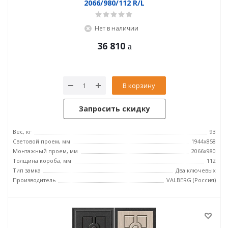
2066/980/112 R/L
Нет в наличии
36 810
В корзину
Запросить скидку
Вес, кг
93
Световой проем, мм
1944x858
Монтажный проем, мм
2066x980
Толщина короба, мм
112
Тип замка
Два ключевых
Производитель
VALBERG (Россия)