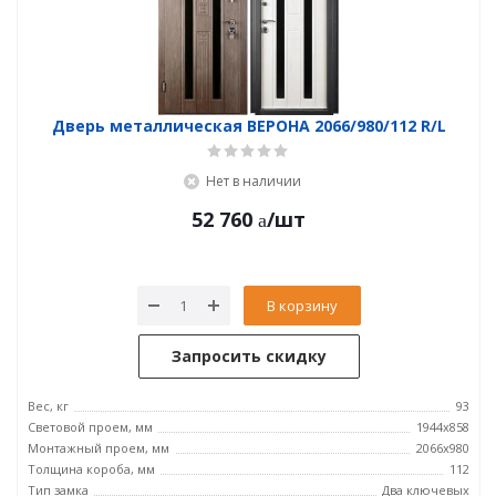
Дверь металлическая ВЕРОНА 2066/980/112 R/L
Нет в наличии
52 760
/шт
В корзину
Запросить скидку
Вес, кг
93
Световой проем, мм
1944x858
Монтажный проем, мм
2066x980
Толщина короба, мм
112
Тип замка
Два ключевых