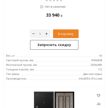
Нет в наличии
33 940
В корзину
Запросить скидку
Вес, кг
93
Световой проем, мм
1944x858
Монтажный проем, мм
2066x980
Толщина короба, мм
112
Тип замка
Два ключевых
Производитель
VALBERG (Россия)