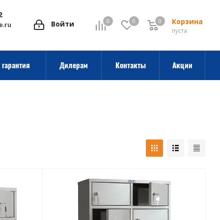
2
Корзина
0
0
0
0
Войти
e.ru
пуста
 гарантия
Дилерам
Контакты
Акции