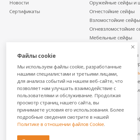
Новости
Оружейные сейфы и 
Сертификаты
Огнестойкие сейфы
Взломостойкие сейф
Огневзломостойкие 
Мебельные сейфы
Депозитные сейфы
Встраиваемые сейфы
Файлы cookie
Сейфы с отделкой де
Мы используем файлы cookie, разработанные
Металлические шкаф
нашими специалистами и третьими лицами,
для анализа событий на нашем веб-сайте, что
Производственная м
позволяет нам улучшать взаимодействие с
Металлические двери
пользователями и обслуживание. Продолжая
просмотр страниц нашего сайта, вы
принимаете условия его использования. Более
подробные сведения смотрите в нашей
2016-2026 © VALBERGSAFE.RU — Интернет-магазин сейфо
Политике в отношении файлов Cookie
.
стеллажей, металлических дверей.
Информация о розничных ценах, технических характерис