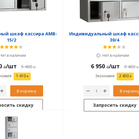
ный шкаф кассира AMB-
Индивидуальный шкаф касс
15/2
30/4
Нет в наличии
Нет в наличии
0
/шт
6 950
/шт
5 400
9 400
номия
1 410
Экономия
2 450
В корзину
В корзин
росить скидку
Запросить скидку