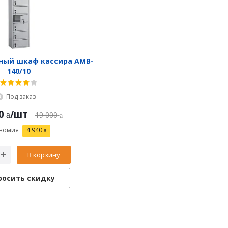
ный шкаф кассира AMB-
140/10
Под заказ
0
/шт
19 000
номия
4 940
В корзину
росить скидку