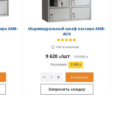
ира AMB-
Индивидуальный шкаф кассира AMB-
45/6
Нет в наличии
9 620
/шт
13 000
Экономия
3 380
у
В корзину
Запросить скидку