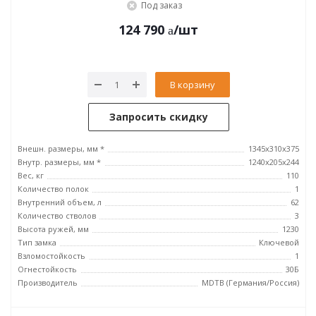
Под заказ
124 790
/шт
В корзину
Запросить скидку
Внешн. размеры, мм *
1345x310x375
Внутр. размеры, мм *
1240x205x244
Вес, кг
110
Количество полок
1
Внутренний объем, л
62
Количество стволов
3
Высота ружей, мм
1230
Тип замка
Ключевой
Взломостойкость
1
Огнестойкость
30Б
Производитель
MDTB (Германия/Россия)