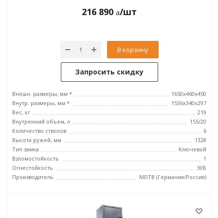
216 890
/шт
В корзину
Запросить скидку
Внешн. размеры, мм *
1650x460x450
Внутр. размеры, мм *
1536x340x297
Вес, кг
219
Внутренний объем, л
155/20
Количество стволов
6
Высота ружей, мм
1328
Тип замка
Ключевой
Взломостойкость
1
Огнестойкость
30Б
Производитель
MDTB (Германия/Россия)