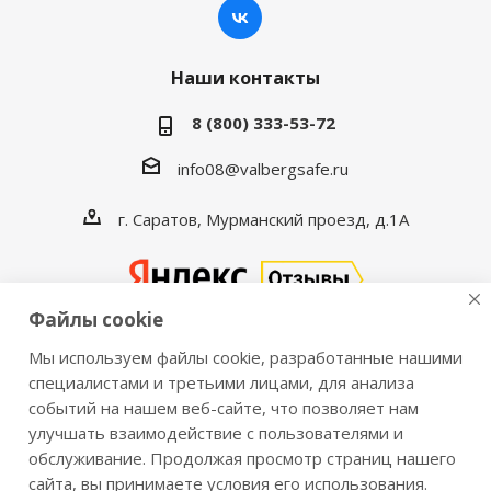
Наши контакты
8 (800) 333-53-72
info08@valbergsafe.ru
г. Саратов, Мурманский проезд, д.1А
Файлы cookie
Мы используем файлы cookie, разработанные нашими
2016-2026 © VALBERGSAFE.RU — Интернет-магазин
специалистами и третьими лицами, для анализа
событий на нашем веб-сайте, что позволяет нам
сейфов Valberg и металлической мебели Практик.
улучшать взаимодействие с пользователями и
Продажа сейфов для дома и офиса, металлических
обслуживание. Продолжая просмотр страниц нашего
шкафов, стеллажей, металлических дверей.
сайта, вы принимаете условия его использования.
Информация о розничных ценах, технических