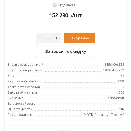
Под заказ
152 290
/шт
В корзину
Запросить скидку
Внешн. размеры, мм *
1515x400x385
Внутр. размеры, мм *
1400x285x232
Вес, кг
165
Внутренний объем, л
92/8
Количество стволов
5
Высота ружей, мм
1265
Тип замка
Ключевой
Взломостойкость
1
Огнестойкость
30Б
Производитель
MDTB (Германия/Россия)