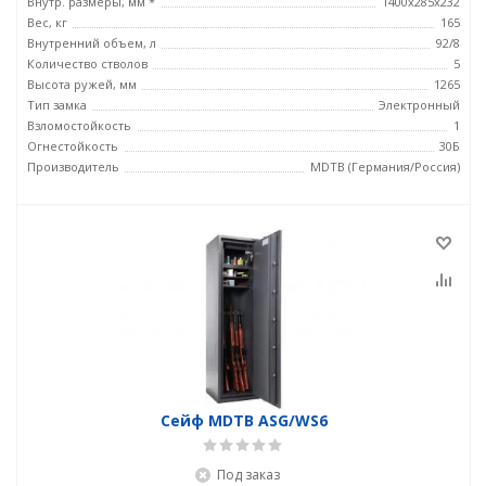
Внутр. размеры, мм *
1400x285x232
Вес, кг
165
Внутренний объем, л
92/8
Количество стволов
5
Высота ружей, мм
1265
Тип замка
Электронный
Взломостойкость
1
Огнестойкость
30Б
Производитель
MDTB (Германия/Россия)
Сейф MDTB ASG/WS6
Под заказ