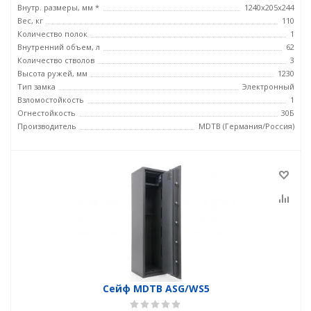
Внутр. размеры, мм *
1240x205x244
Вес, кг
110
Количество полок
1
Внутренний объем, л
62
Количество стволов
3
Высота ружей, мм
1230
Тип замка
Электронный
Взломостойкость
1
Огнестойкость
30Б
Производитель
MDTB (Германия/Россия)
Сейф MDTB ASG/WS5