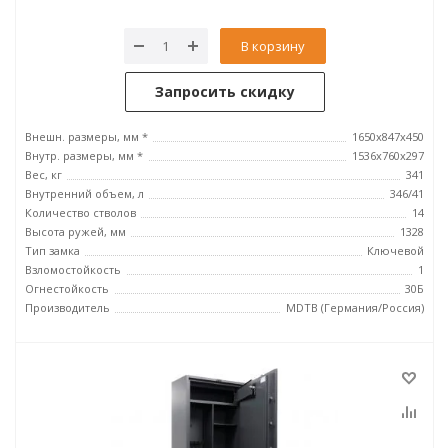
В корзину
Запросить скидку
Внешн. размеры, мм *
1650x847x450
Внутр. размеры, мм *
1536x760x297
Вес, кг
341
Внутренний объем, л
346/41
Количество стволов
14
Высота ружей, мм
1328
Тип замка
Ключевой
Взломостойкость
1
Огнестойкость
30Б
Производитель
MDTB (Германия/Россия)