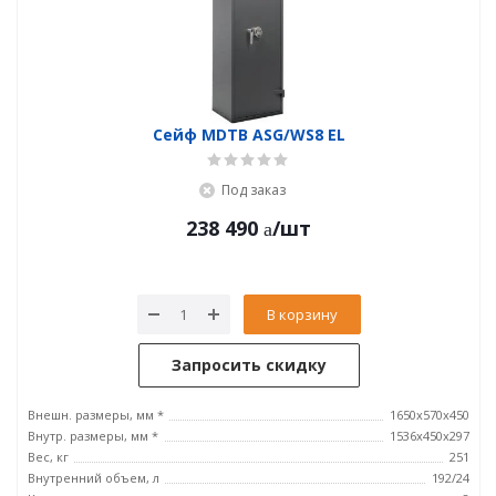
Сейф MDTB ASG/WS8 EL
Под заказ
238 490
/шт
В корзину
Запросить скидку
Внешн. размеры, мм *
1650x570x450
Внутр. размеры, мм *
1536x450x297
Вес, кг
251
Внутренний объем, л
192/24