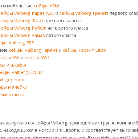
са и мебельные
сейфы ASM
сейфы Valberg Карат ASK
и
сейфы Valberg Гранит
первого клас
сейфы Valberg Форт
третьего класса
сейфы Valberg Рубеж
четвертого класса
сейфы Valberg Алмаз
пятого класса
йфы Valberg FRS
йкие
сейфы Valberg Гарант
и
сейфы Гарант Евро
ейфы AW
и
сейфы AW1
фы и шкафы
ейфы Valberg GOLD
ой деревом
фы и ячейки
темпокассы
ых выпускаются сейфы Valberg, принадлежат группе компан
х, находящихся в России и в Европе, и соответствует высоч
ми, но и европейскими сертификатами. Все сейфы марки Val