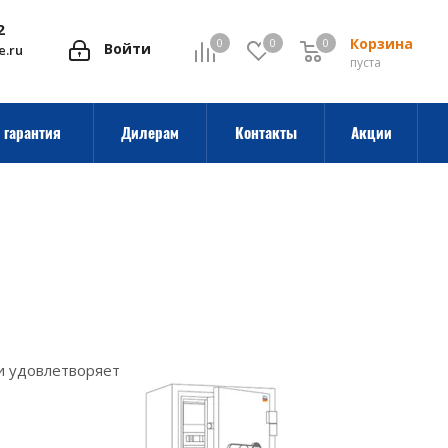
2
Корзина
0
0
0
0
Войти
e.ru
пуста
 гарантия
Дилерам
Контакты
Акции
и удовлетворяет