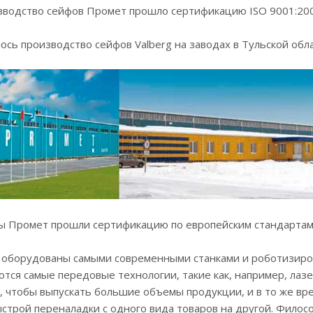
изводство сейфов Промет прошло сертификацию ISO 9001:200
лось производство сейфов Valberg на заводах в Тульской обла
ы Промет прошли сертификацию по европейским стандартам E
 оборудованы самыми современными станками и роботизиров
тся самые передовые технологии, такие как, например, лаз
, чтобы выпускать большие объемы продукции, и в то же вр
трой переналадки с одного вида товаров на другой. Филос