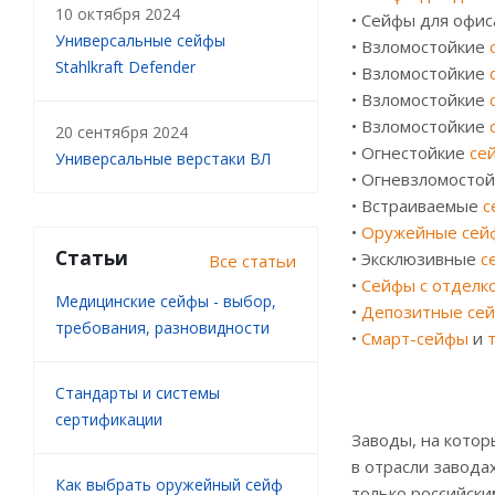
10 октября 2024
• Сейфы для офи
Универсальные сейфы
• Взломостойкие
Stahlkraft Defender
• Взломостойкие
• Взломостойкие
• Взломостойкие
20 сентября 2024
• Огнестойкие
се
Универсальные верстаки ВЛ
• Огневзломосто
• Встраиваемые
с
•
Оружейные сей
Статьи
• Эксклюзивные
с
Все статьи
•
Сейфы с отделк
Медицинские сейфы - выбор,
•
Депозитные сей
требования, разновидности
•
Смарт-сейфы
и
Стандарты и системы
сертификации
Заводы, на котор
в отрасли завода
Как выбрать оружейный сейф
только российски