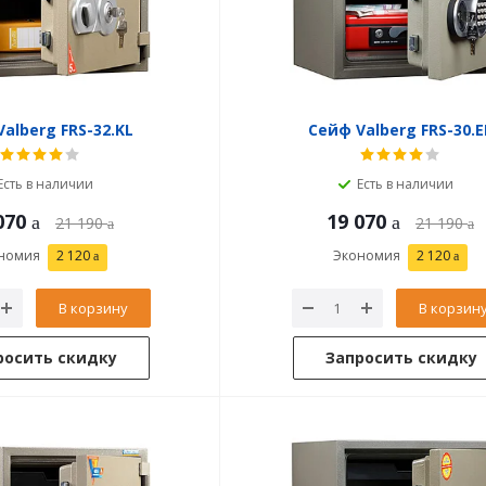
alberg FRS-32.KL
Сейф Valberg FRS-30.E
Есть в наличии
Есть в наличии
070
19 070
21 190
21 190
номия
2 120
Экономия
2 120
В корзину
В корзин
росить скидку
Запросить скидку