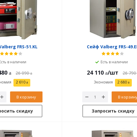
alberg FRS-51.KL
Сейф Valberg FRS-49.E
Есть в наличии
Есть в наличии
480
24 110
/шт
26 090
26 790
номия
2 610
Экономия
2 680
В корзину
В корзин
росить скидку
Запросить скидку