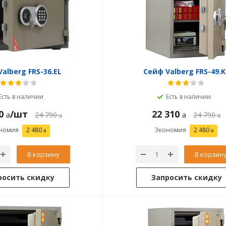
alberg FRS-36.EL
Сейф Valberg FRS-49.K
Есть в наличии
Есть в наличии
0
/шт
22 310
24 790
24 790
номия
2 480
Экономия
2 480
В корзину
В корзин
росить скидку
Запросить скидку