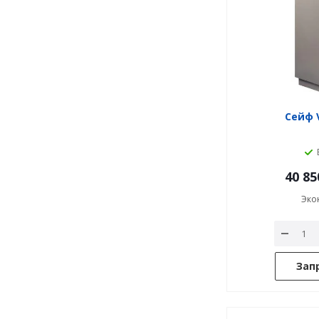
Сейф V
40 85
Эко
Зап