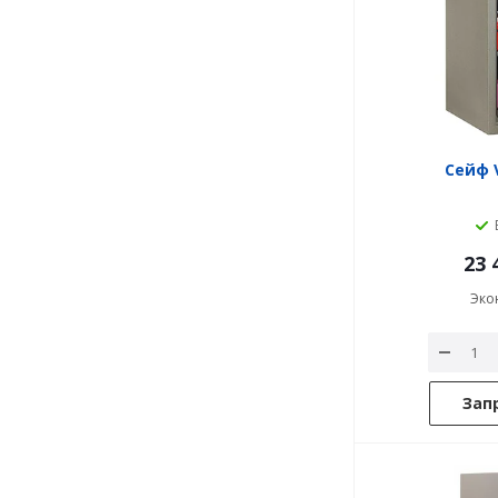
Сейф V
23 
Эко
Зап