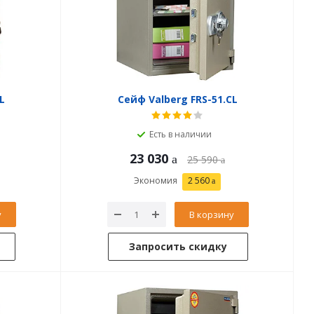
L
Сейф Valberg FRS-51.CL
Есть в наличии
23 030
25 590
Экономия
2 560
у
В корзину
Запросить скидку