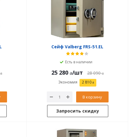
L
Сейф Valberg FRS-51.EL
Есть в наличии
25 280
/шт
28 090
Экономия
2 810
у
В корзину
Запросить скидку