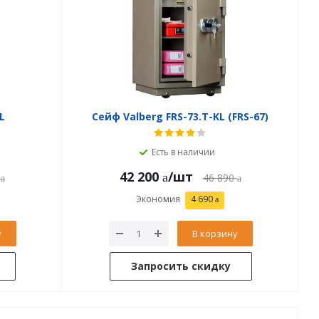
L
Сейф Valberg FRS-73.T-KL (FRS-67)
Есть в наличии
42 200
/шт
46 890
Экономия
4 690
у
В корзину
Запросить скидку