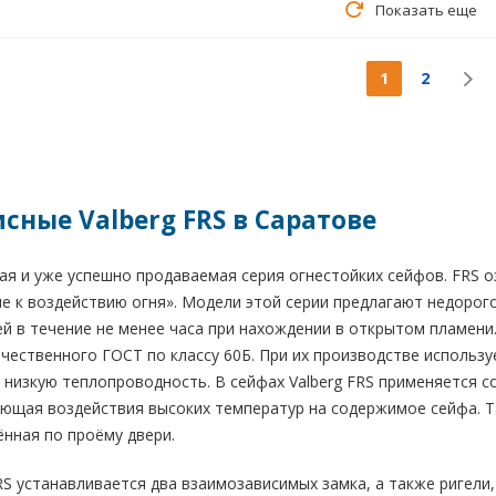
Показать еще
1
2
сные Valberg FRS в Саратове
я и уже успешно продаваемая серия огнестойких сейфов. FRS озна
е к воздействию огня». Модели этой серии предлагают недорог
ей в течение не менее часа при нахождении в открытом пламен
чественного ГОСТ по классу 60Б. При их производстве используе
низкую теплопроводность. В сейфах Valberg FRS применяется 
ающая воздействия высоких температур на содержимое сейфа. 
нная по проёму двери.
S устанавливается два взаимозависимых замка, а также ригел