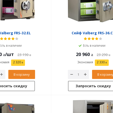
alberg FRS-32.EL
Сейф Valberg FRS-36.C
Есть в наличии
Есть в наличии
0
/шт
20 960
23 190
23 290
номия
2 320
Экономия
2 330
В корзину
В корзин
росить скидку
Запросить скидку