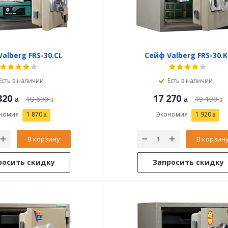
alberg FRS-30.CL
Сейф Valberg FRS-30.K
Есть в наличии
Есть в наличии
820
17 270
18 690
19 190
номия
1 870
Экономия
1 920
В корзину
В корзин
росить скидку
Запросить скидку