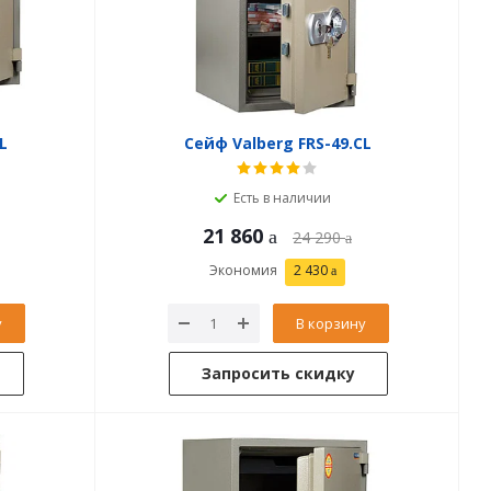
L
Сейф Valberg FRS-49.CL
Есть в наличии
21 860
24 290
Экономия
2 430
у
В корзину
Запросить скидку