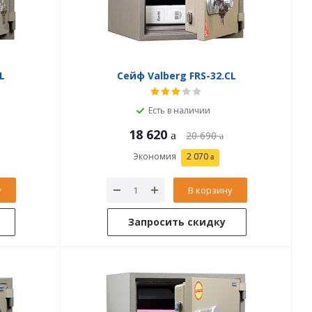
L
Сейф Valberg FRS-32.CL
Есть в наличии
18 620
20 690
Экономия
2 070
у
В корзину
Запросить скидку