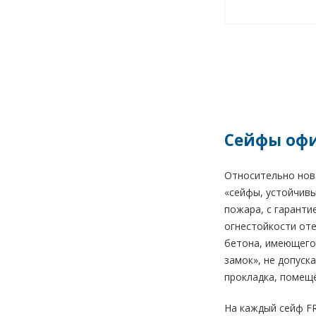
Сейфы офи
Относительно нова
«сейфы, устойчивы
пожара, с гаранти
огнестойкости оте
бетона, имеющего 
замок», не допуск
прокладка, помещё
На каждый сейф FR