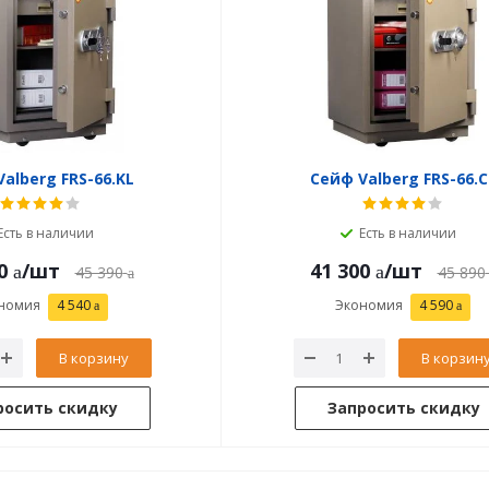
alberg FRS-66.KL
Сейф Valberg FRS-66.C
Есть в наличии
Есть в наличии
0
/шт
41 300
/шт
45 390
45 890
номия
4 540
Экономия
4 590
В корзину
В корзин
росить скидку
Запросить скидку