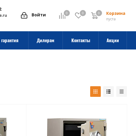
2
Корзина
0
0
0
0
Войти
e.ru
пуста
 гарантия
Дилерам
Контакты
Акции