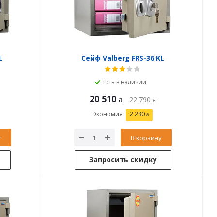
L
Сейф Valberg FRS-36.KL
Есть в наличии
20 510
22 790
Экономия
2 280
у
В корзину
Запросить скидку