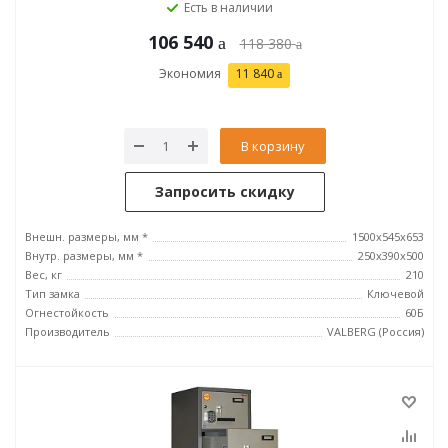
Есть в наличии
106 540
118 380
Экономия
11 840
В корзину
Запросить скидку
Внешн. размеры, мм *
1500x545x653
Внутр. размеры, мм *
250х390х500
Вес, кг
210
Тип замка
Ключевой
Огнестойкость
60Б
Производитель
VALBERG (Россия)