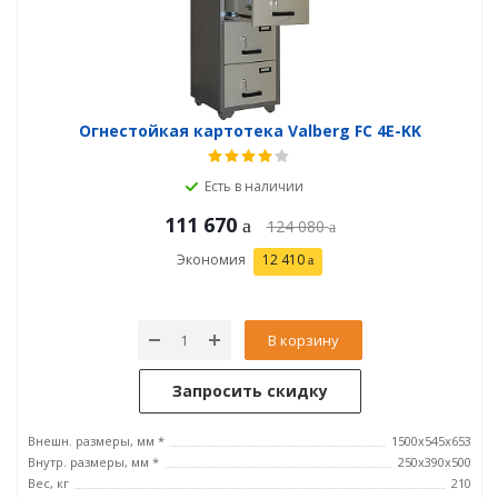
Огнестойкая картотека Valberg FC 4E-KK
Есть в наличии
111 670
124 080
Экономия
12 410
В корзину
Запросить скидку
Внешн. размеры, мм *
1500x545x653
Внутр. размеры, мм *
250х390х500
Вес, кг
210