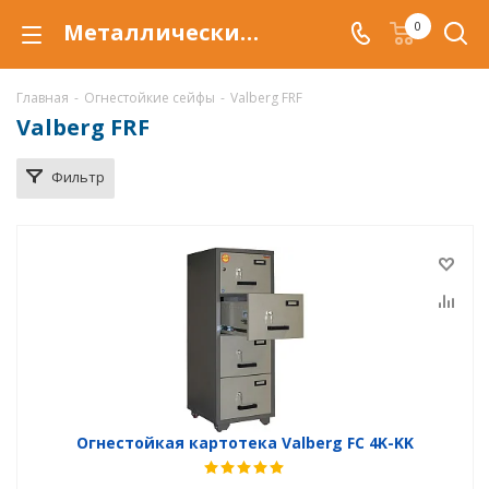
Металлические огнестойкие картотеки Valberg FRF купить в Саратове по низкой цене c доставкой
0
Главная
-
Огнестойкие сейфы
-
Valberg FRF
Valberg FRF
Фильтр
Огнестойкая картотека Valberg FC 4K-KK