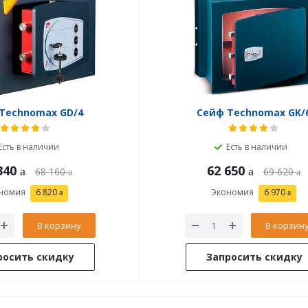
Technomax GD/4
Сейф Technomax GK/
Есть в наличии
Есть в наличии
340
62 650
68 160
69 620
номия
6 820
Экономия
6 970
В корзину
В корзин
росить скидку
Запросить скидку