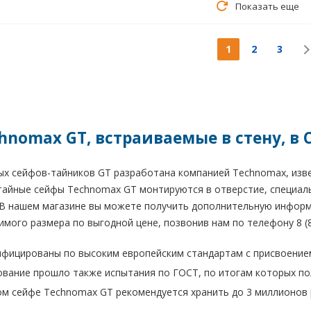
Показать еще
1
2
3
hnomax GT, встраиваемые в стену, в 
ых сейфов-тайников GT разработана компанией Technomax, из
айные сейфы Technomax GT монтируются в отверстие, специаль
В нашем магазине вы можете получить дополнительную информ
мого размера по выгодной цене, позвонив нам по телефону 8 (80
фицированы по высоким европейским стандартам с присвоением
вание прошло также испытания по ГОСТ, по итогам которых пол
м сейфе Technomax GT рекомендуется хранить до 3 миллионов ру