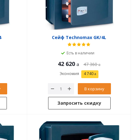
4
Сейф Technomax GK/4L
Есть в наличии
42 620
47 360
Экономия
4 740
у
В корзину
Запросить скидку