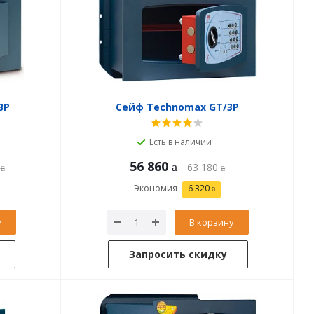
ВP
Сейф Technomax GT/3P
Есть в наличии
56 860
63 180
Экономия
6 320
у
В корзину
Запросить скидку