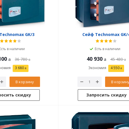
Technomax GK/3
Сейф Technomax GK/
Есть в наличии
Есть в наличии
100
40 930
36 780
45 480
номия
3 680
Экономия
4 550
В корзину
В корзин
росить скидку
Запросить скидку