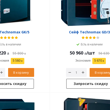
Technomax GK/5
Сейф Technomax GD/
Есть в наличии
Есть в наличии
220
50 960
/шт
55 800
56 630
номия
5 580
Экономия
5 670
В корзину
В корзин
росить скидку
Запросить скидку