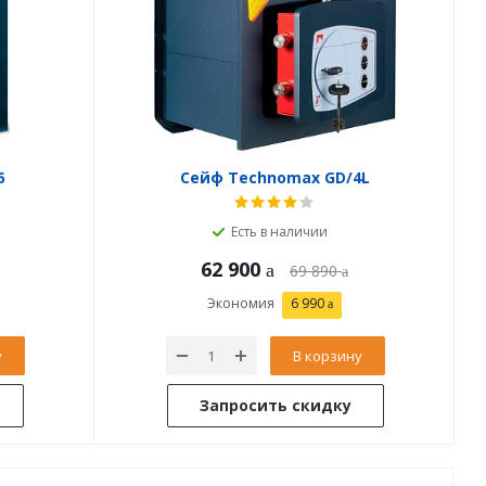
6
Сейф Technomax GD/4L
Есть в наличии
62 900
69 890
Экономия
6 990
у
В корзину
Запросить скидку