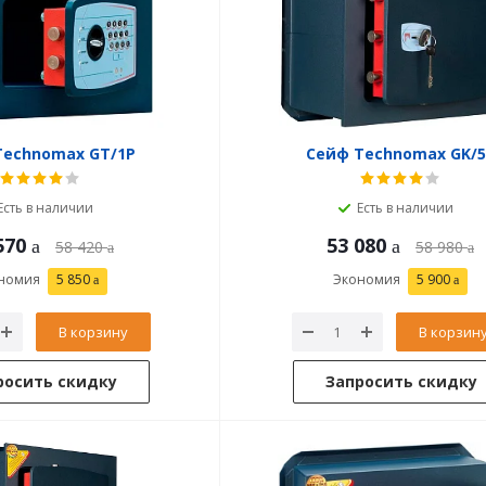
Technomax GT/1P
Сейф Technomax GK/5
Есть в наличии
Есть в наличии
570
53 080
58 420
58 980
номия
5 850
Экономия
5 900
В корзину
В корзин
росить скидку
Запросить скидку