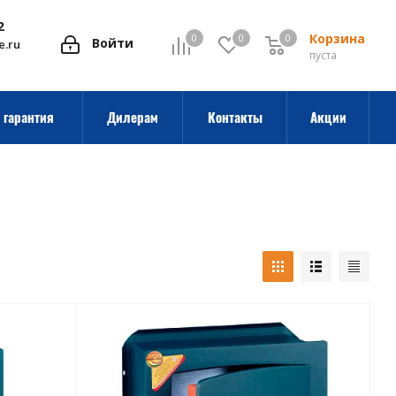
2
Корзина
0
0
0
0
Войти
e.ru
пуста
 гарантия
Дилерам
Контакты
Акции