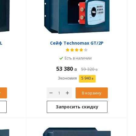
L
Сейф Technomax GT/2P
Есть в наличии
53 380
59 320
Экономия
5 940
у
В корзину
Запросить скидку