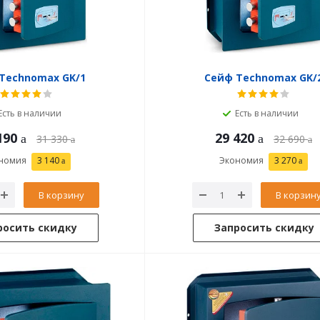
Technomax GK/1
Сейф Technomax GK/
Есть в наличии
Есть в наличии
190
29 420
31 330
32 690
номия
3 140
Экономия
3 270
В корзину
В корзин
росить скидку
Запросить скидку