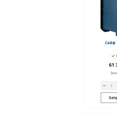
Сейф 
61 
Эко
Зап