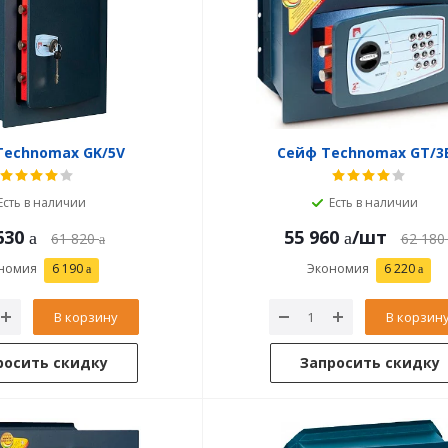
Technomax GK/5V
Сейф Technomax GT/3
Есть в наличии
Есть в наличии
630
55 960
/шт
61 820
62 180
номия
6 190
Экономия
6 220
В корзину
В корзин
росить скидку
Запросить скидку