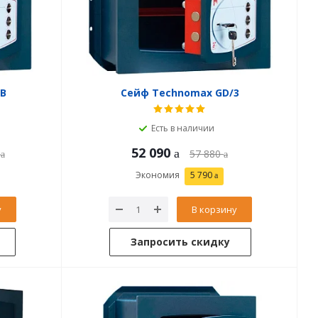
3В
Сейф Technomax GD/3
Есть в наличии
52 090
57 880
Экономия
5 790
у
В корзину
Запросить скидку