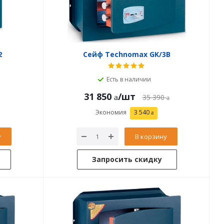
2
Сейф Technomax GK/3В
Есть в наличии
31 850
/шт
35 390
Экономия
3 540
у
В корзину
Запросить скидку