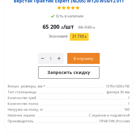
Верстак Практик Expert (№205) W120.WS6/F2.011
Есть в наличии
65 200
/шт
86 930
Экономия
21 730
В корзину
Запросить скидку
Внешн. размеры, мм *
1370x1200x750
Тип столешницы
фанера 30 мм
Количество тумб
1
Количество полок
1
Нагрузка на полку, кг
100
Наличие экрана
С экраном и подсветкой
Производитель
ПРАКТИК (Россия)