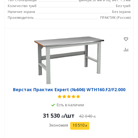
Количество тумб
Без тумб
Наличие экрана
Без экрана
Производитель
ПРАКТИК (Россия)
Верстак Практик Expert (№606) WTH160.F2/F2.000
Есть в наличии
31 530
/шт
42 040
Экономия
10 510