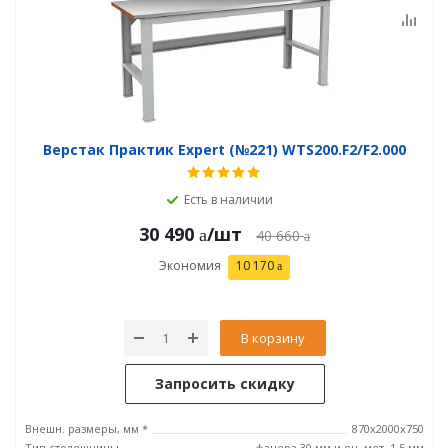
Верстак Практик Expert (№221) WTS200.F2/F2.000
Есть в наличии
30 490
/шт
40 660
Экономия
10 170
В корзину
Запросить скидку
Внешн. размеры, мм *
870x2000x750
Тип столешницы
фанера 30 мм и оц. мет. 1.5 мм