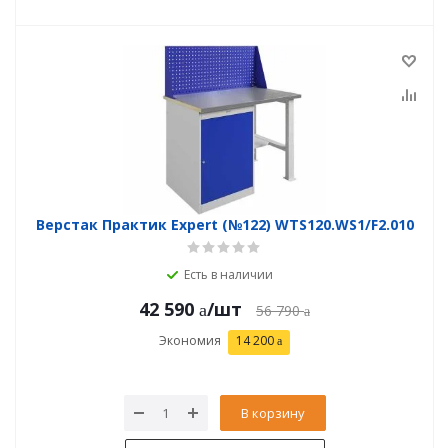
Верстак Практик Expert (№122) WTS120.WS1/F2.010
Есть в наличии
42 590
/шт
56 790
Экономия
14 200
В корзину