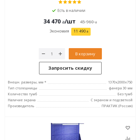
Есть в наличии
34 470
/шт
45 960
Экономия
11 490
В корзину
Запросить скидку
Внешн. размеры, мм *
1370x2000x750
Тип столешницы
фанера 30 мм
Количество тумб
Без тумб
Наличие экрана
С экраном и подсветкой
Производитель
ПРАКТИК (Россия)