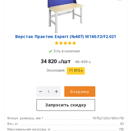
Верстак Практик Expert (№607) W160.F2/F2.021
Есть в наличии
34 820
/шт
46 430
Экономия
11 610
В корзину
Запросить скидку
Внешн. размеры, мм *
1870(2120)x1600x750
Вес, кг
82
Максимальная нагрузка, кг
750