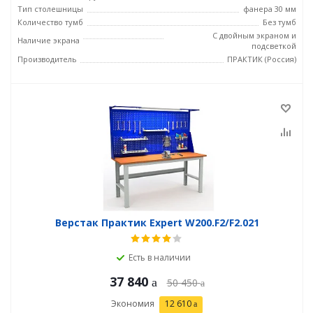
Тип столешницы
фанера 30 мм
Количество тумб
Без тумб
С двойным экраном и
Наличие экрана
подсветкой
Производитель
ПРАКТИК (Россия)
Верстак Практик Expert W200.F2/F2.021
Есть в наличии
37 840
50 450
Экономия
12 610