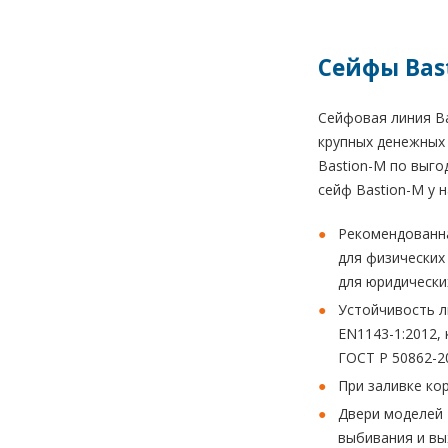
Сейфы Bas
Сейфовая линия B
крупных денежных
Bastion-M по выго
сейф Bastion-M у 
Рекомендованна
для физических 
для юридических
Устойчивость л
EN1143-1:2012, 
ГОСТ Р 50862-2
При заливке ко
Двери моделей 
выбивания и вы