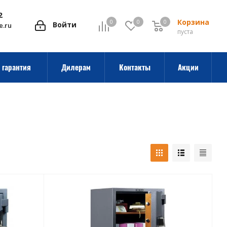
2
Корзина
0
0
0
0
Войти
e.ru
пуста
 гарантия
Дилерам
Контакты
Акции