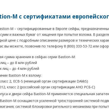
tion-M с сертификатами европейског
astion-M – сертифицированные в Европе сейфы, предназначенн
 сумм и важных бумаг от хищения при попытке взлома. В разде
дной цене с подробным описанием размеров и технических хара
нас вы можете, позвонив по телефону 8 (800) 333-53-72 или офор
я сумма хранения в сейфах серии Bastion-M:
лиц – до 8 млн рублей
 лиц – до 4 млн рублей
инии Bastion-M к взлому:
класс 2, ECB-S (немецкий орган сертификации DAkkS)
012, класс 2 (российский орган сертификации АНО РСБ-С)
рпуса и двери сейфа Bastion-M применяется специальная запат
Bastion-M оснащаются усиленной трёхсторонней системой подви
жигания; системой блокировки ригельного механизма при попыт