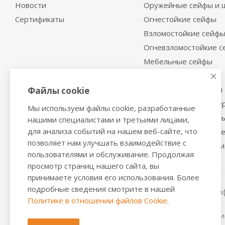
Новости
Оружейные сейфы и 
Сертификаты
Огнестойкие сейфы
Взломостойкие сейф
Огневзломостойкие 
Мебельные сейфы
Депозитные сейфы
Встраиваемые сейфы
Файлы cookie
Сейфы с отделкой де
Мы используем файлы cookie, разработанные
Металлические шкаф
нашими специалистами и третьими лицами,
для анализа событий на нашем веб-сайте, что
Производственная м
позволяет нам улучшать взаимодействие с
Металлические двери
пользователями и обслуживание. Продолжая
просмотр страниц нашего сайта, вы
принимаете условия его использования. Более
подробные сведения смотрите в нашей
2016-2026 © VALBERGSAFE.RU — Интернет-магазин сейфо
Политике в отношении файлов Cookie
.
стеллажей, металлических дверей.
Информация о розничных ценах, технических характерис